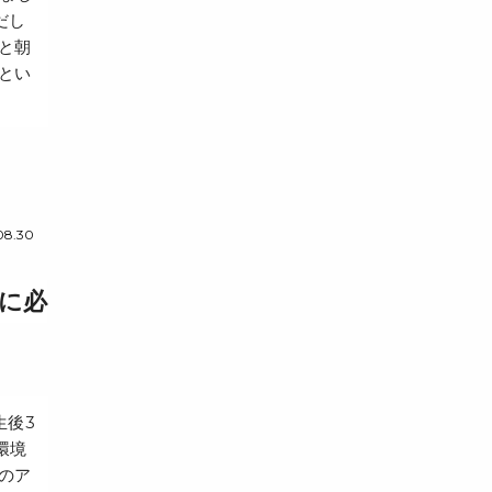
だし
と朝
とい
08.30
に必
生後3
環境
のア