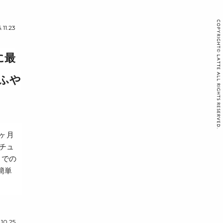
.11.23
に最
やふや
ヶ月
チュ
までの
簡単
.10.25