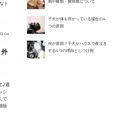
期や種類・費用感について
なト
子犬が体を痒がっている場合の4
つの原因
.12.04
何が原因？子犬がハウスで夜泣き
？外
する4つの理由としつけ例
て2週
ッシ
んで
掃除