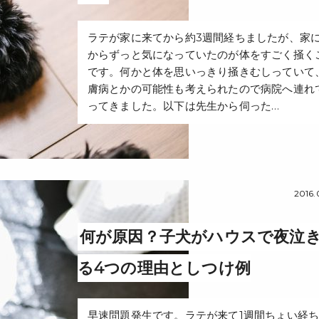
ラテが家に来てから約3週間経ちましたが、家
からずっと気になっていたのが体をすごく掻く
です。何かと体を思いっきり掻きむしっていて
膚病とかの可能性も考えられたので病院へ連れ
ってきました。以下は先生から伺った…
2016.
何が原因？子犬がハウスで夜泣
る4つの理由としつけ例
早速問題発生です。ラテが来て1週間ちょい経