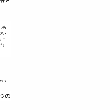
期や
は義
つい
ミニ
です
09.09
つの