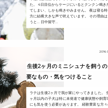
た。 4日目位からケージにいるとクンクン鳴き
てしまい、しかも鳴きやみません。 夜は寝る時
方に結構大きな声で吠えています。 その理由は
うと… 日中留守…
2016.
生後2ヶ月のミニシュナを飼うの
要なもの・気をつけること
ラテは生後2ヶ月で我が家にやってきました。 
ヶ月以内の子犬は特に未発達で健康状態や飼育
にも気を使う必要があります。 経験豊富な方々