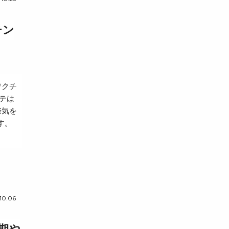
チン
ワクチ
テは
際気を
す。
10.06