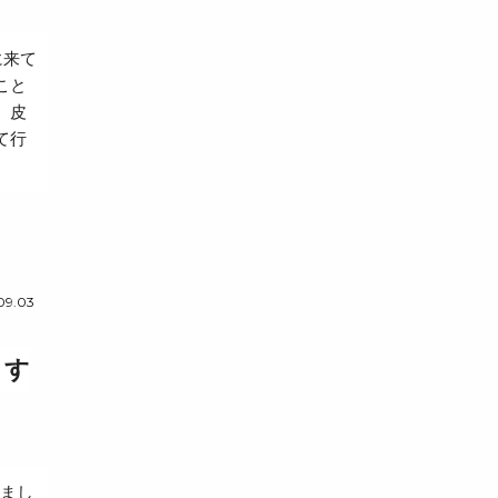
に来て
こと
、皮
て行
09.03
きす
ちまし