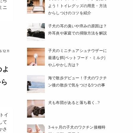
たら
よう！トイレグッズの用意・方法
ミニ
からしつけのコツを紹介
子犬の耳の臭いや痒みの原因は？
外耳炎や家庭での掃除方法を解説
子犬のミニチュアシュナウザーに
.12.11
最適な餌(ペットフード・ミルク)
やふやかし方は？
めよ
海で散歩デビュー！子犬のワクチ
から
ン後の散歩で気をつける5つの事
犬も布団があると落ち着く…?
トイ
して
3-4ヶ月の子犬のワクチン接種時
かさ